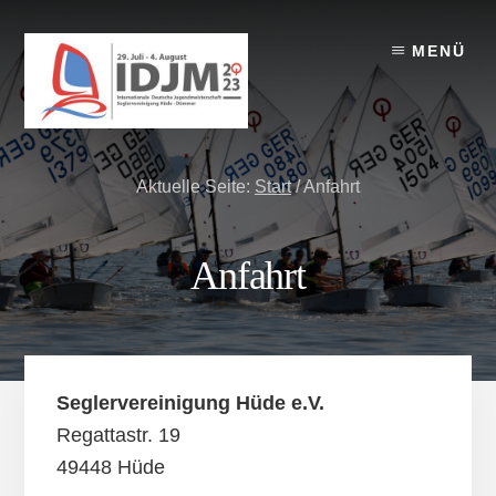
Skip
Zur
Skip
to
Seitenspalte
to
MENÜ
content
springen
footer
Aktuelle Seite:
Start
/
Anfahrt
Anfahrt
Seglervereinigung Hüde e.V.
Regattastr. 19
49448 Hüde